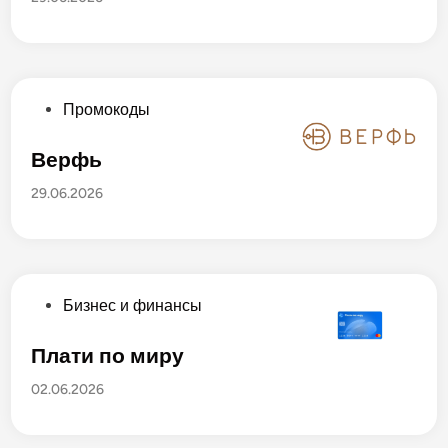
в
л
и
к
о
в
О
Промокоды
а
п
н
у
Верфь
о
б
29.06.2026
в
л
и
к
о
в
О
Бизнес и финансы
а
п
н
у
Плати по миру
о
б
02.06.2026
в
л
и