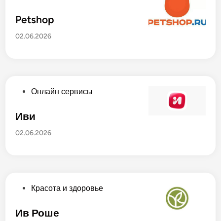
а
п
н
у
Petshop
о
б
02.06.2026
в
л
и
к
о
в
О
Онлайн сервисы
а
п
н
у
Иви
о
б
02.06.2026
в
л
и
к
о
в
О
Красота и здоровье
а
п
н
у
Ив Роше