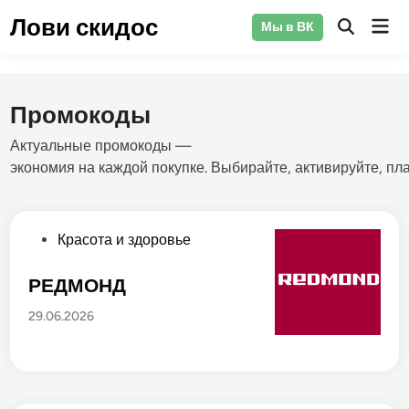
Перейти
Лови скидос
Гла
Мы в ВК
к
Открыть
ме
поиск
содержимому
Промокоды
Актуальные
промокоды
—
экономия
на
каждой
покупке.
Выбирайте,
активируйте,
пла
О
Красота и здоровье
п
у
РЕДМОНД
б
29.06.2026
л
и
к
о