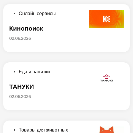
в
а
О
Онлайн сервисы
н
п
о
у
Кинопоиск
в
б
02.06.2026
л
и
к
о
в
О
Еда и напитки
а
п
н
у
ТАНУКИ
о
б
02.06.2026
в
л
и
к
о
в
О
Товары для животных