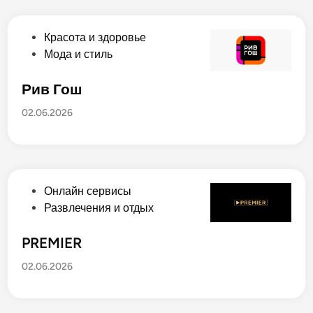
к
о
в
О
Красота и здоровье
а
п
Мода и стиль
н
у
о
б
Рив Гош
в
л
02.06.2026
и
к
о
в
а
О
Онлайн сервисы
н
п
Развлечения и отдых
о
у
в
б
PREMIER
л
02.06.2026
и
к
о