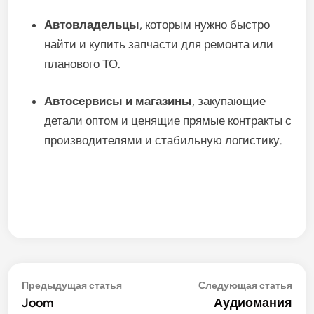
Автовладельцы
,
которым
нужно
быстро
найти
и
купить
запчасти
для
ремонта
или
планового
ТО.
Автосервисы
и
магазины
,
закупающие
детали
оптом
и
ценящие
прямые
контракты
с
производителями
и
стабильную
логистику.
Навигация
Предыдущая
Сле
Предыдущая статья
Следующая статья
статья:
стат
Joom
Аудиомания
по