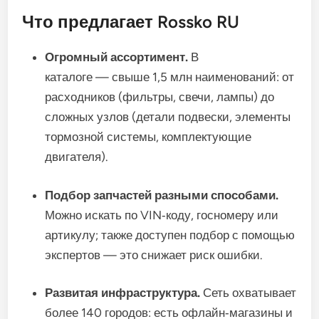
Что
предлагает
Rossko
RU
Огромный
ассортимент.
В
каталоге
— свыше
1,5
млн
наименований:
от
расходников
(фильтры,
свечи,
лампы)
до
сложных
узлов
(детали
подвески,
элементы
тормозной
системы,
комплектующие
двигателя).
Подбор
запчастей
разными
способами.
Можно
искать
по
VIN‑коду,
госномеру
или
артикулу;
также
доступен
подбор
с
помощью
экспертов
— это
снижает
риск
ошибки.
Развитая
инфраструктура.
Сеть
охватывает
более
140
городов:
есть
офлайн‑магазины
и