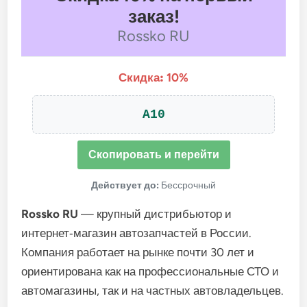
заказ!
Rossko RU
Скидка:
10%
A10
Скопировать и перейти
Действует до:
Бессрочный
Rossko
RU
— крупный
дистрибьютор
и
интернет‑магазин
автозапчастей
в
России.
Компания
работает
на
рынке
почти
30
лет
и
ориентирована
как
на
профессиональные
СТО
и
автомагазины,
так
и
на
частных
автовладельцев.