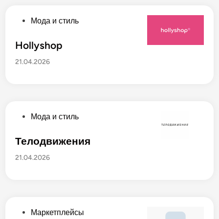
а
н
О
Мода и стиль
о
п
в
у
Hollyshop
б
21.04.2026
л
и
к
о
в
О
Мода и стиль
а
п
н
у
Телодвижения
о
б
21.04.2026
в
л
и
к
о
в
О
Маркетплейсы