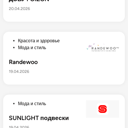
в
б
20.04.2026
л
и
к
о
в
О
Красота и здоровье
а
п
Мода и стиль
н
у
о
б
Randewoo
в
л
19.04.2026
и
к
о
в
а
О
Мода и стиль
н
п
о
у
SUNLIGHT подвески
в
б
19.04.2026