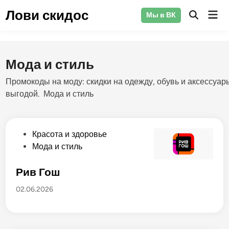
Перейти
Лови скидос
Гла
Мы в ВК
к
Открыть
ме
поиск
содержимому
Мода и стиль
Промокоды
на
моду:
скидки
на
одежду,
обувь
и
аксессуар
выгодой. Мода и стиль
О
Красота и здоровье
п
Мода и стиль
у
б
Рив Гош
л
02.06.2026
и
к
о