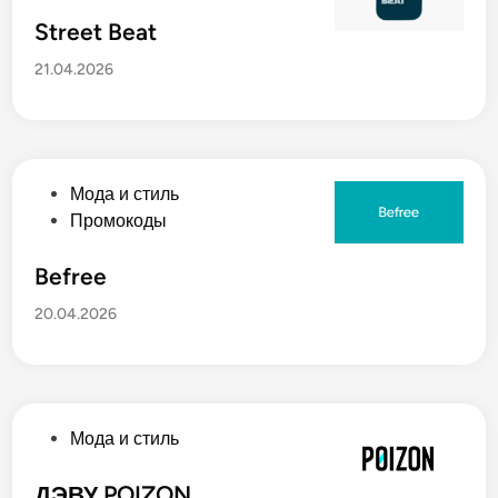
п
о
у
Street Beat
в
б
21.04.2026
л
и
к
о
в
О
Мода и стиль
а
п
Промокоды
н
у
о
б
Befree
в
л
20.04.2026
и
к
о
в
а
О
Мода и стиль
н
п
о
у
ДЭВУ POIZON