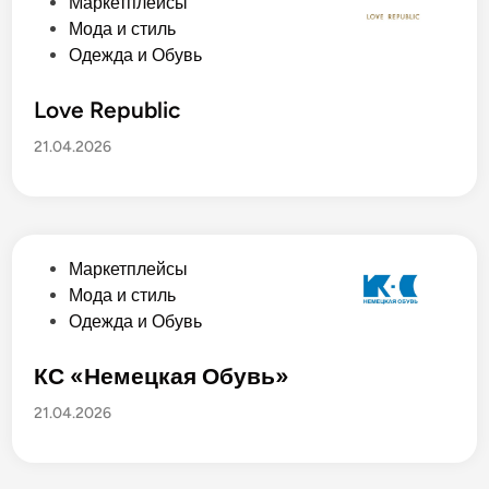
О
Маркетплейсы
а
п
Мода и стиль
н
у
Одежда и Обувь
о
б
в
л
Love Republic
и
21.04.2026
к
о
в
а
н
О
Маркетплейсы
о
п
Мода и стиль
в
у
Одежда и Обувь
б
л
КС «Немецкая Обувь»
и
21.04.2026
к
о
в