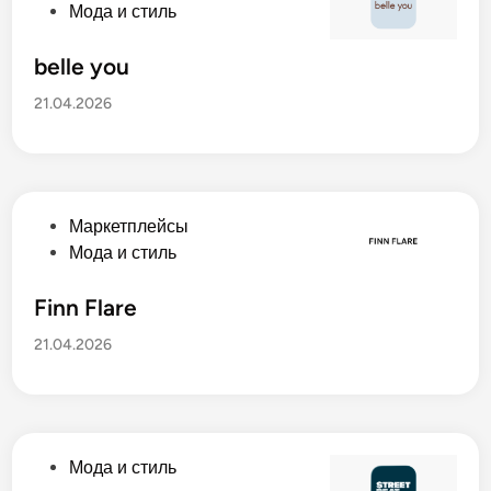
а
п
Мода и стиль
н
у
о
б
belle you
в
л
21.04.2026
и
к
о
в
а
О
Маркетплейсы
н
п
Мода и стиль
о
у
в
б
Finn Flare
л
21.04.2026
и
к
о
в
а
О
Мода и стиль
н