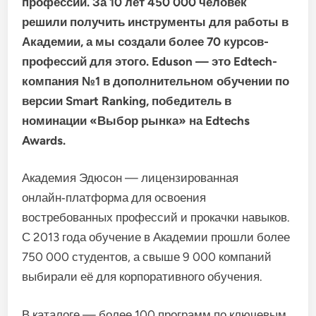
профессий. За 10 лет 450 000 человек
решили получить инструменты для работы в
Академии, а мы создали более 70 курсов-
профессий для этого. Eduson — это Edtech-
компания №1 в дополнительном обучении по
версии Smart Ranking, победитель в
номинации «Выбор рынка» на Edtechs
Awards.
Академия
Эдюсон
— лицензированная
онлайн‑платформа
для
освоения
востребованных
профессий
и
прокачки
навыков.
С
2013
года
обучение
в
Академии
прошли
более
750
000
студентов,
а
свыше
9
000
компаний
выбирали
её
для
корпоративного
обучения.
В
каталоге
— более
100
программ
по
ключевым