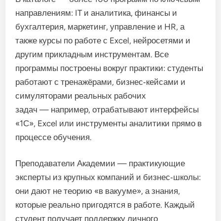
направлениям:
IT
и
аналитика,
финансы
и
бухгалтерия,
маркетинг,
управление
и
HR,
а
также
курсы
по
работе
с
Excel,
нейросетями
и
другим
прикладным
инструментам.
Все
программы
построены
вокруг
практики:
студенты
работают
с
тренажёрами,
бизнес‑кейсами
и
симуляторами
реальных
рабочих
задач
— например,
отрабатывают
интерфейсы
«1С»,
Excel
или
инструменты
аналитики
прямо
в
процессе
обучения.
Преподаватели
Академии
— практикующие
эксперты
из
крупных
компаний
и
бизнес‑школы:
они
дают
не
теорию
«в
вакууме»,
а
знания,
которые
реально
пригодятся
в
работе.
Каждый
студент
получает
поддержку
личного