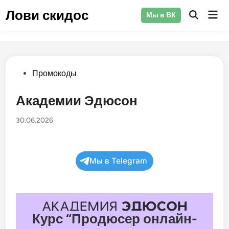
Перейти
Лови скидос
Гла
Мы в ВК
к
Открыть
ме
поиск
содержимому
Опубликовано
Промокоды
в
Академии Эдюсон
30.06.2026
Мы в Telegram
Курс “Продюсер онлайн-