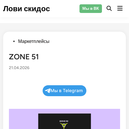
Перейти
Лови скидос
Гла
Мы в ВК
к
Открыть
ме
поиск
содержимому
Опубликовано
Маркетплейсы
в
ZONE 51
21.04.2026
Мы в Telegram