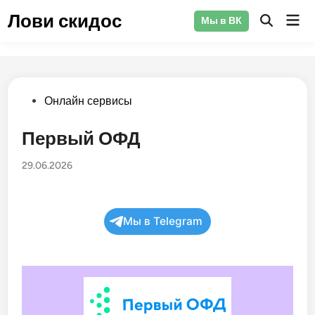
Перейти
Лови скидос
Гла
Мы в ВК
к
Открыть
ме
поиск
содержимому
Опубликовано
Онлайн сервисы
в
Первый ОФД
29.06.2026
Мы в Telegram