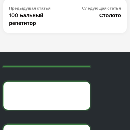
Навигация
Предыдущая
Сле
Предыдущая статья
Следующая статья
статья:
стат
100 Бальный
Столото
по
репетитор
записям