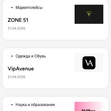
о
в
О
Маркетплейсы
а
п
н
у
ZONE 51
о
б
21.04.2026
в
л
и
к
о
в
О
Одежда и Обувь
а
п
н
у
VipAvenue
о
б
21.04.2026
в
л
и
к
о
в
О
Наука и образование
а
п