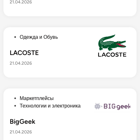
21.04.2026
л
и
к
о
в
О
Одежда и Обувь
а
п
н
у
LACOSTE
о
б
21.04.2026
в
л
и
к
о
в
О
Маркетплейсы
а
п
Технологии и электроника
н
у
о
б
BigGeek
в
л
21.04.2026
и