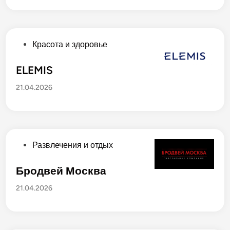
к
о
в
а
О
Красота и здоровье
н
п
о
у
ELEMIS
в
б
21.04.2026
л
и
к
о
в
О
Развлечения и отдых
а
п
н
у
Бродвей Москва
о
б
21.04.2026
в
л
и
к