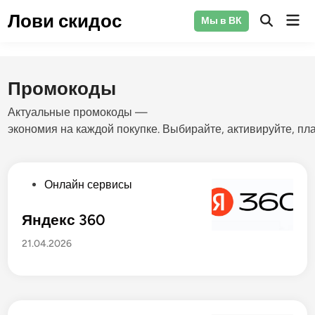
Перейти
Лови скидос
Гла
Мы в ВК
к
Открыть
ме
поиск
содержимому
Промокоды
Актуальные
промокоды
—
экономия
на
каждой
покупке.
Выбирайте,
активируйте,
пла
О
Онлайн сервисы
п
у
Яндекс 360
б
21.04.2026
л
и
к
о