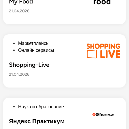
у
My Food
о
б
21.04.2026
в
л
и
к
о
в
О
Маркетплейсы
а
п
Онлайн сервисы
н
у
о
б
Shopping-Live
в
л
21.04.2026
и
к
о
в
а
О
Наука и образование
н
п
о
у
Яндекс Практикум
в
б