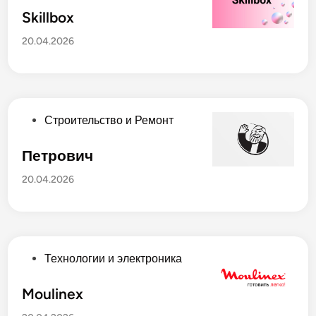
н
у
Skillbox
о
б
20.04.2026
в
л
и
к
о
в
О
Строительство и Ремонт
а
п
н
у
Петрович
о
б
20.04.2026
в
л
и
к
о
в
О
Технологии и электроника
а
п
н
у
Moulinex
о
б